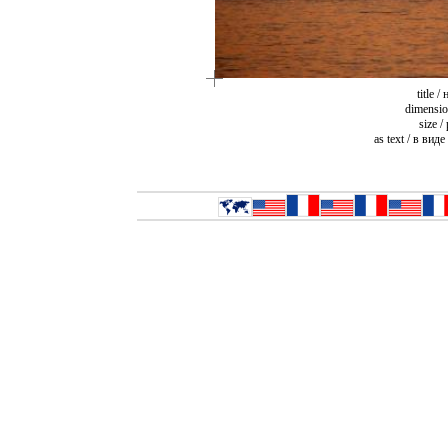
title /
dimensio
size /
as text / в виде