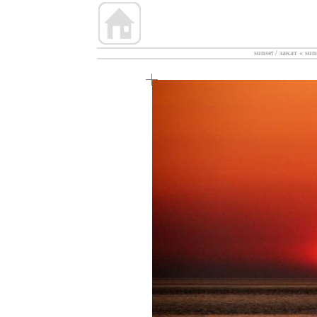
sunset / закат
«
sun