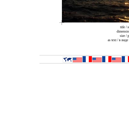
title /
dimensio
size /
as text / в виде