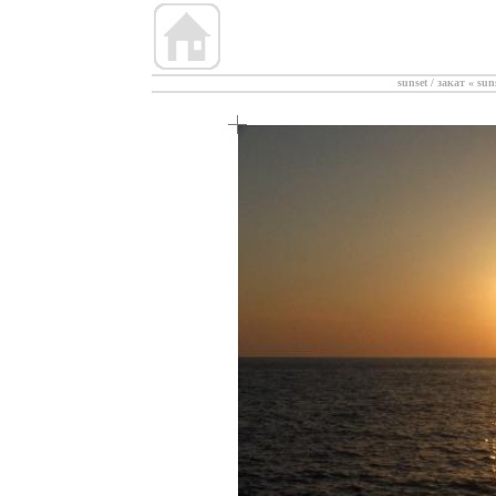
sunset / закат
«
sun