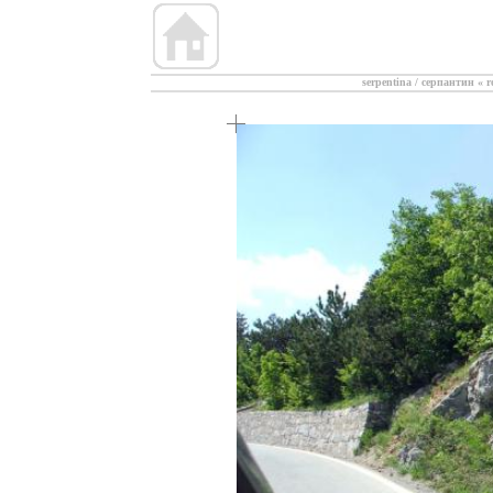
serpentina / серпантин
«
r