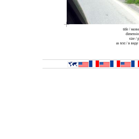
title / наз
dimensio
size /
as text / в виде