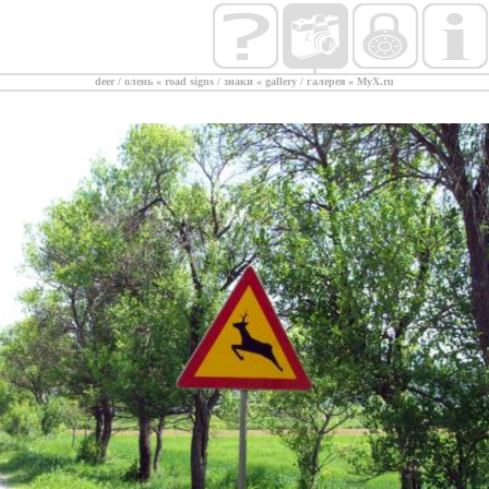
deer / олень
«
road signs / знаки
«
gallery / галерея
«
MyX.ru