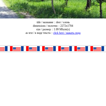
title / название :: deer / олень
dimensions / полотно :: 2272x1704
size / размер :: 1.09 Mbyte(s)
as text / в виде текста ::
click here / нажать сюда