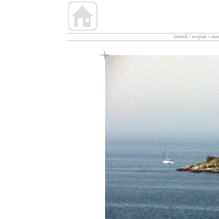
island / остров
«
mar