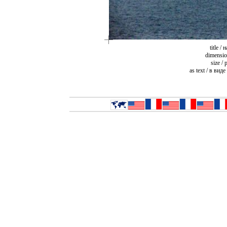
title /
dimensio
size /
as text / в виде